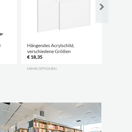
3
Hängendes Acrylschild,
Doppelsei
verschiedene Größen
Beschilde
€ 18,35
€ 51,65
MEHR OPTIONEN
.
.