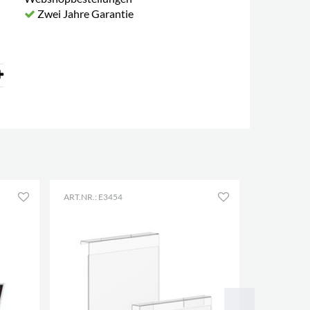
Zwei Jahre Garantie
ART.NR.: E3454
ART.NR.: E3