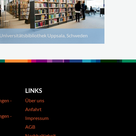
Universitätsbibliothek Uppsala, Schweden
LINKS
ngen -
Über uns
Anfahrt
ngen -
Impressum
AGB
Nachhaltigkeit