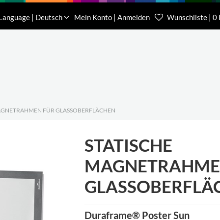
Download
Über uns
Kontakt
Language | Deutsch
Mein Konto | Anmelden
Wunschliste | 0
Kundenberater Projekte
Kundenberater We
(0) 62 32-31 81-00
(0) 62 32-31 81-21
MAGNETRAHMEN FÜR GLASSOBERFLÄCHEN
STATISCHE
MAGNETRAHME
GLASSOBERFLÄ
Duraframe® Poster Sun