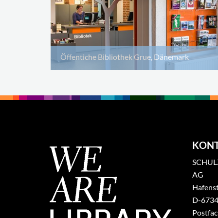
Öffentiche Bibliothek Grue, Dänemark
KON
SCHULZ
AG
Hafenst
​D-6734
Postfa