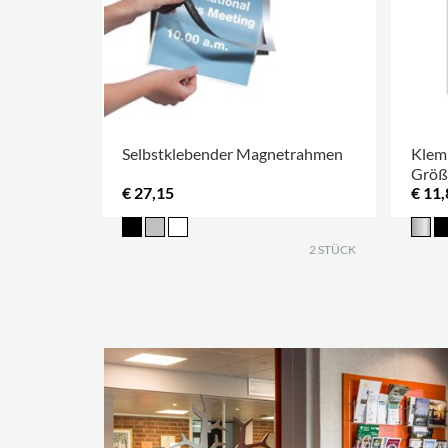
Selbstklebender Magnetrahmen
Klem
Größ
€ 27,15
€ 11,
2 STÜCK