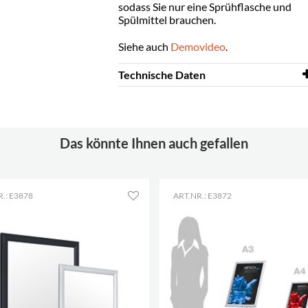
sodass Sie nur eine Sprühflasche und
Spülmittel brauchen.
Siehe auch
Demovideo
.
Technische Daten
Breite
236 mm
Höhe
323 mm
Das könnte Ihnen auch gefallen
Farbe
Schwarz
Material
PVC
.: E3878
ART.NR.: E3872