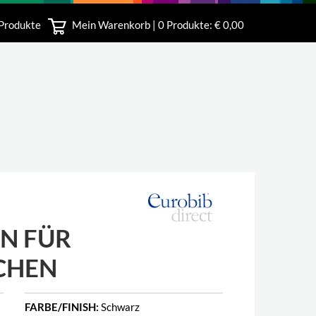
 Produkte
Mein Warenkorb |
0
Produkte: € 0,00
bshop
N FÜR
CHEN
FARBE/FINISH:
Schwarz