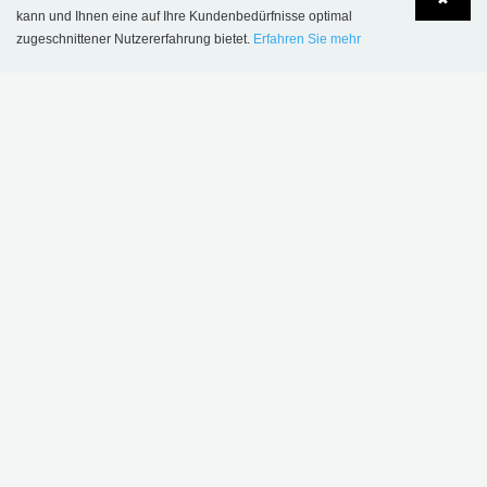
kann und Ihnen eine auf Ihre Kundenbedürfnisse optimal
zugeschnittener Nutzererfahrung bietet.
Erfahren Sie mehr
Language
Login
Sønderskov Schulbibliothek, Dänemark