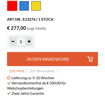
Tiefe
450 mm
Höhe
580 mm
ART.NR.: E23276 / 1 STÜCK
Farbe
Rot
€ 277,00
(zzgl. MwSt)
Material
Rotationsverfahren gegossener Kunststoff,
PE
Sonstiges
Sitzhöhe: 270/370 mm
IN DEN WARENKORB
E-MAIL
Zur Wunschliste
Lieferung ca. 9-10 Wochen
Versandkostenfrei ab € 500,00 für
Webshopbestellungen
Zwei Jahre Garantie