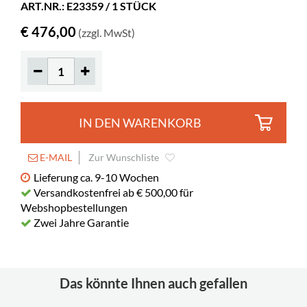
ART.NR.: E23359 / 1 STÜCK
Farbe
Gelb
€ 476,00
(zzgl. MwSt)
Material
Rotationsverfahren gegossener Kunststoff,
PE, Asche
Sitzhöhe
485 mm
IN DEN WARENKORB
E-MAIL
Zur Wunschliste
Lieferung ca. 9-10 Wochen
Versandkostenfrei ab € 500,00 für
Webshopbestellungen
Zwei Jahre Garantie
Das könnte Ihnen auch gefallen