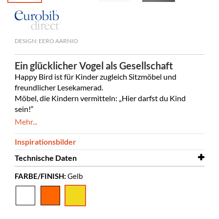
DESIGN: EERO AARNIO
Ein glücklicher Vogel als Gesellschaft
Happy Bird ist für Kinder zugleich Sitzmöbel und
freundlicher Lesekamerad.
Möbel, die Kindern vermitteln: „Hier darfst du Kind
sein!“
Mehr...
Inspirationsbilder
Technische Daten
FARBE/FINISH:
Gelb
Breite
570 mm
Tiefe
700 mm
Höhe
665 mm