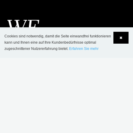
Cookies sind notwendig, damit die Seite einwandfrei funktionieren
✖
kann und Ihnen eine auf Ihre Kundenbedürfnisse optimal
zugeschnittener Nutzererfahrung bietet.
Erfahren Sie mehr
Language
Login
KONTAKT
SCHULZ SPEYER Bibliothekstechnik AG
Hafenstrasse 2
​D-67346 Speyer