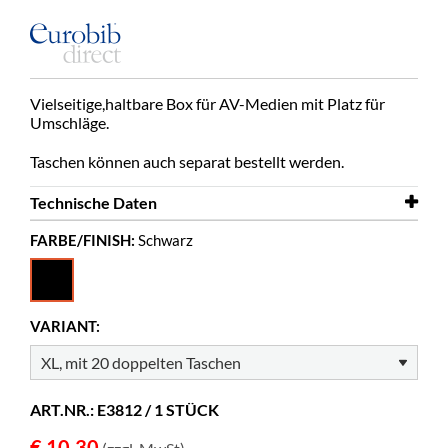
Vielseitige,haltbare Box für AV-Medien mit Platz für
Umschläge.
Taschen können auch separat bestellt werden.
Technische Daten
FARBE/FINISH:
Schwarz
Breite
168 mm
Tiefe
43 mm
Höhe
270 mm
VARIANT:
Farbe
Schwarz
Material
PP
ART.NR.: E3812 / 1 STÜCK
CD/DVD's
40 pcs
€ 10,30