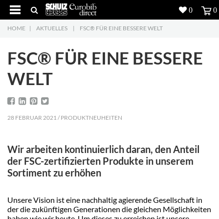
0
0
HOME
|
AKTUELLES
|
FSC® FÜR EINE BESSERE WELT
Produkte
5
FSC® FÜR EINE BESSERE
Projekte
WELT
Inspiration
Download
28 FEBRUAR 2021 / PRODUKTNEUHEITEN
Über uns
7
Wir arbeiten kontinuierlich daran, den Anteil
Kontakt
5
der FSC-zertifizierten Produkte in unserem
Sortiment zu erhöhen
Unsere Vision ist eine nachhaltig agierende Gesellschaft in
der die zukünftigen Generationen die gleichen Möglichkeiten
haben wie wir heute. Um dieses zu erreichen ist unsere