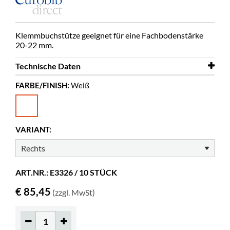
Klemmbuchstütze geeignet für eine Fachbodenstärke
20-22 mm.
Technische Daten
FARBE/FINISH:
Weiß
Tiefe
140 mm
Höhe
190 mm
Farbe
Weiß
VARIANT:
Material
lackiertes Metall
ART.NR.: E3326 / 10 STÜCK
€ 85,45
(zzgl. MwSt)