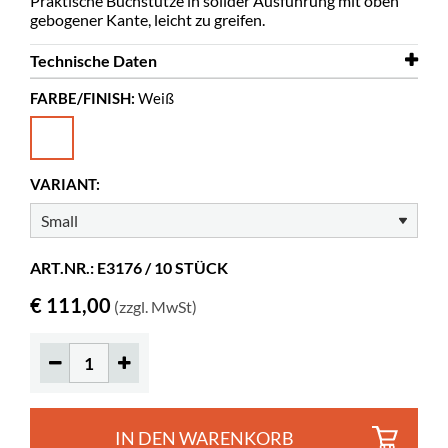
Praktische Buchstütze in solider Ausführung mit oben
gebogener Kante, leicht zu greifen.
Technische Daten
FARBE/FINISH:
Weiß
Breite
130 mm
Tiefe
110 mm
Höhe
150 mm
VARIANT:
Farbe
Weiß
Material
lackiertes Metall
ART.NR.: E3176 / 10 STÜCK
Spez. Farbe
A03 RAL 9016
€ 111,00
(zzgl. MwSt)
IN DEN WARENKORB