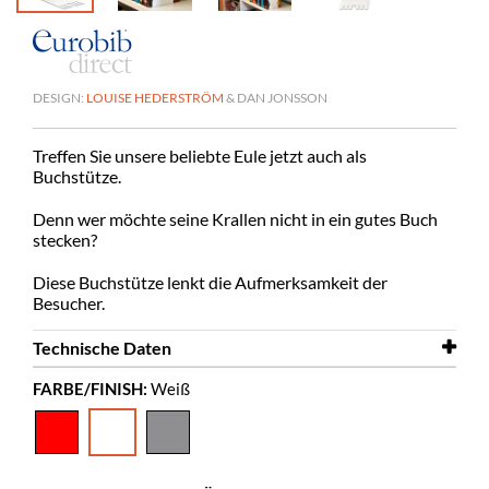
DESIGN:
LOUISE HEDERSTRÖM
& DAN JONSSON
Treffen Sie unsere beliebte Eule jetzt auch als
Buchstütze.
Denn wer möchte seine Krallen nicht in ein gutes Buch
stecken?
Diese Buchstütze lenkt die Aufmerksamkeit der
Besucher.
Technische Daten
FARBE/FINISH:
Weiß
Breite
117 mm
Tiefe
150 mm
Höhe
195 mm