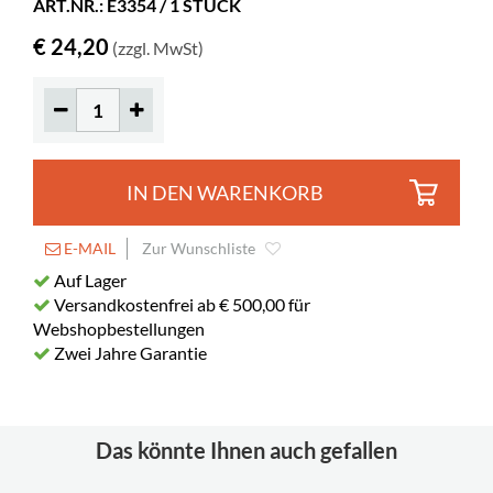
ART.NR.: E3354 / 1 STÜCK
Farbe
Weiß
€ 24,20
(zzgl. MwSt)
Material
lackiertes Metall
Spez. Farbe
RAL 9016
IN DEN WARENKORB
E-MAIL
Zur Wunschliste
Auf Lager
Versandkostenfrei ab € 500,00 für
Webshopbestellungen
Zwei Jahre Garantie
Das könnte Ihnen auch gefallen