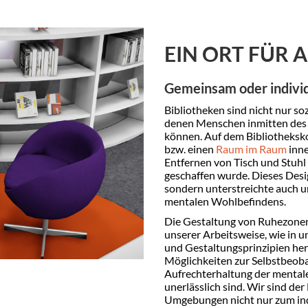
EIN ORT FÜR A
Gemeinsam oder individ
Bibliotheken sind nicht nur so
denen Menschen inmitten des 
können. Auf dem Bibliotheksko
bzw. einen
Raum im Raum
inne
Entfernen von Tisch und Stuhl 
geschaffen wurde. Dieses Desig
sondern unterstreichte auch u
mentalen Wohlbefindens.
Die Gestaltung von Ruhezonen 
unserer Arbeitsweise, wie in
und Gestaltungsprinzipien he
Möglichkeiten zur Selbstbeoba
Aufrechterhaltung der mental
unerlässlich sind. Wir sind de
Umgebungen nicht nur zum ind