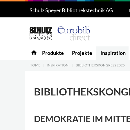
Schulz Speyer Bibliothekstechnik AG
Produkte
5
Projekte
Inspiration
home
Produkte
Projekte
Inspiration
Download
HOME
|
INSPIRATION
|
BIBLIOTHEKSKONGRESS 2025
Über uns
7
BIBLIOTHEKSKONGR
Kontakt
5
DEMOKRATIE IM MITT