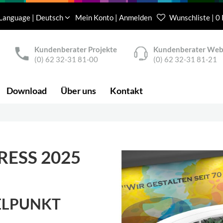
Language | Deutsch
Mein Konto | Anmelden
Wunschliste | 0
Kundenberater Projekte
Kundenberater We
(0) 62 32-31 81-00
(0) 62 32-31 81-21
Download
Über uns
Kontakt
ESS 2025
ELPUNKT