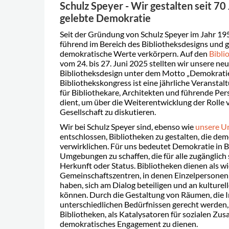
Schulz Speyer - Wir gestalten seit 70
gelebte Demokratie
Seit der Gründung von Schulz Speyer im Jahr 1
führend im Bereich des Bibliotheksdesigns und g
demokratische Werte verkörpern. Auf den
Bibli
vom 24. bis 27. Juni 2025 stellten wir unsere n
Bibliotheksdesign unter dem Motto „Demokratie
Bibliothekskongress ist eine jährliche Veranstaltu
für Bibliothekare, Architekten und führende Per
dient, um über die Weiterentwicklung der Rolle 
Gesellschaft zu diskutieren.
Wir bei Schulz Speyer sind, ebenso wie
unsere U
entschlossen, Bibliotheken zu gestalten, die dem
verwirklichen. Für uns bedeutet Demokratie in 
Umgebungen zu schaffen, die für alle zugänglich
Herkunft oder Status. Bibliotheken dienen als wi
Gemeinschaftszentren, in denen Einzelpersonen
haben, sich am Dialog beteiligen und an kulturel
können. Durch die Gestaltung von Räumen, die I
unterschiedlichen Bedürfnissen gerecht werden,
Bibliotheken, als Katalysatoren für sozialen Z
demokratisches Engagement zu dienen.