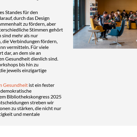
es Standes für den
darauf, durch das Design
ammenhalt zu fördern, aber
nterschiedliche Stimmen gehört
 sind mehr als nur
 die Verbindungen fördern,
nn vermitteln. Für viele
t dar, an dem sie an
en Gesundheit dienlich sind.
rkshops bis hin zu
ie jeweils einzigartige
n Gesundheit
ist ein fester
e demokratische
dem Bibliothekskongress 2025
tscheidungen streben wir
onen zu stärken, die nicht nur
tigkeit und mentale