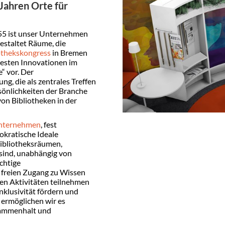
 Jahren Orte für
955 ist unser Unternehmen
estaltet Räume, die
othekskongress
in Bremen
euesten Innovationen im
“ vor. Der
ng, die als zentrales Treffen
sönlichkeiten der Branche
von Bibliotheken in der
nternehmen
, fest
okratische Ideale
Bibliotheksräumen,
 sind, unabhängig von
chtige
 freien Zugang zu Wissen
len Aktivitäten teilnehmen
nklusivität fördern und
 ermöglichen wir es
usammenhalt und