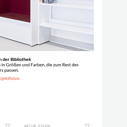
 der Bibliothek
 in Größen und Farben, die zum Rest des
rs passen.
ojektfotos
ART.NR.: E76100
ART.NR.: E370