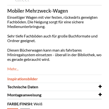
Mobiler Mehrzweck-Wagen
Einseitiger Wagen mit vier festen, rückwärts geneigten
Fachböden. Die Neigung sorgt für eine sichere
Medienunterbringung.
Sehr tiefe Fachböden auch für große Buchformate und
Ordner geeignet.
Diesen Bücherwagen kann man als fahrbares
Miniregalsystem einsetzen - überall in der Bibliothek, wo
es gerade gebraucht wird.
Mehr...
Inspirationsbilder
Technische Daten
Montageanweisung
Breite
1015 mm
FARBE/FINISH:
Weiß
Tiefe
Montageanweisung
350 mm
Öland XL