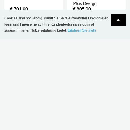
Plus Design
€ 701,00
€ 805,00
Cookies sind notwendig, damit die Seite einwandfrei funktionieren
✖
kann und Ihnen eine auf Ihre Kundenbedürfnisse optimal
zugeschnittener Nutzererfahrung bietet.
Erfahren Sie mehr
Language
Login
INSPIRATION & REFERENZEN