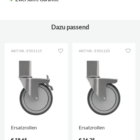
Länge des
765 mm
Fachbodens
Dazu passend
ART.NR.: E501115
ART.NR.: E501120
Ersatzrollen
Ersatzrollen
€ 19,65
€ 16,25