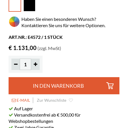
Höhe
1445 mm
Farbe
Weiß
Haben Sie einen besonderen Wunsch?
Material
Laminiertes Sperrholz, lackiertes
Kontaktieren Sie uns für weitere Optionen.
Metall
ART.NR.: E4572 / 1 STÜCK
Unmontiert
ja
€ 1.131,00
(zzgl. MwSt)
Sonstiges
Fachbodenabstand 335 mm
Spez. Farbe
Formica F1040, RAL 9016
Ordner, A4
40-60
Bilderbücher
145-300
IN DEN WARENKORB
Normalbände
100-145
Rollen
ja
E-MAIL
Zur Wunschliste
Durchmesser
125 mm
Auf Lager
Feststellbar
Versandkostenfrei ab € 500,00 für
2
Webshopbestellungen
Fachtiefe
250 mm
Zwei Jahre Garantie