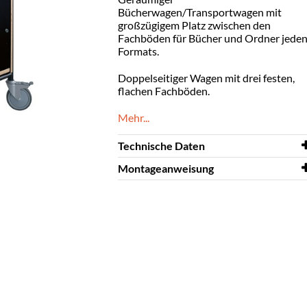
Bücherwagen/Transportwagen mit
großzügigem Platz zwischen den
Fachböden für Bücher und Ordner jede
Formats.
Doppelseitiger Wagen mit drei festen,
flachen Fachböden.
Mehr...
Technische Daten
Montageanweisung
Breite
1015 mm
Tiefe
Montageanweisung
430 mm
Ven
Höhe
1090 mm
Farbe
Schwarz
Material
Laminiertes Sperrholz,
lackiertes Metall
Unmontiert
ja