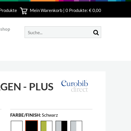
 Produkte
Mein Warenkorb |
0
Produkte: € 0,00
bshop
EN - PLUS
FARBE/FINISH:
Schwarz