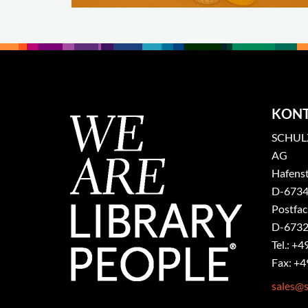
KON
SCHULZ
AG
Hafenst
​D-6734
Postfa
D-6732
Tel.: +4
Fax: +4
sales@s