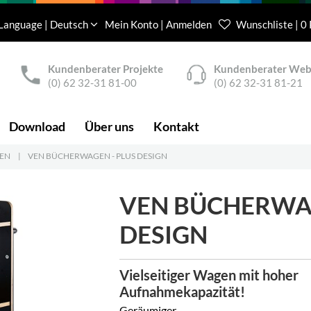
Language | Deutsch
Mein Konto | Anmelden
Wunschliste | 0
Kundenberater Projekte
Kundenberater We
(0) 62 32-31 81-00
(0) 62 32-31 81-21
Download
Über uns
Kontakt
EN
|
VEN BÜCHERWAGEN - PLUS DESIGN
VEN BÜCHERWAG
DESIGN
Vielseitiger Wagen mit hoher
Aufnahmekapazität!
Geräumiger