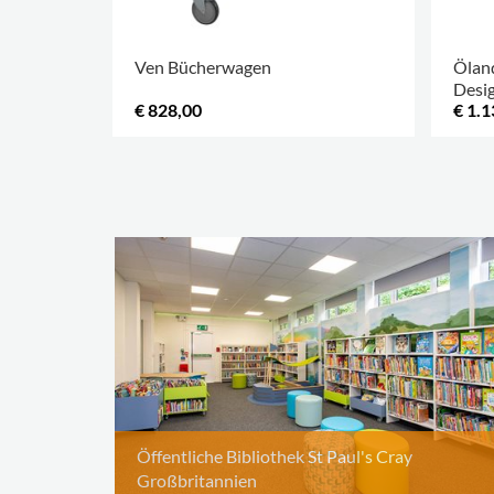
Ven Bücherwagen
Ölan
Desi
€ 828,00
€ 1.1
Öffentliche Bibliothek St Paul's Cray
Großbritannien