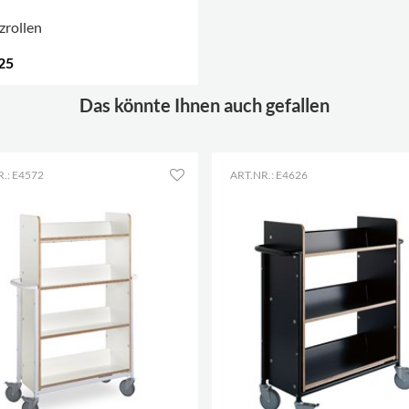
zrollen
25
 OPTIONEN
.
Das könnte Ihnen auch gefallen
.: E4572
ART.NR.: E4626