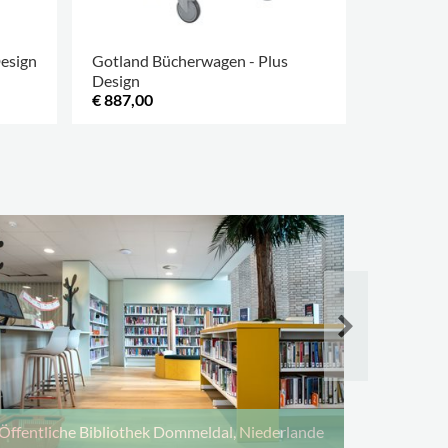
esign
Gotland Bücherwagen - Plus
Gotland 
Design
Design
€ 887,00
€ 1.159,0
Öffentli
Öffentliche Bibliothek Dommeldal, Niederlande