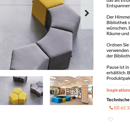
Entspannen,
Der Himmel i
Bibliothek s
wünschen. D
Räume und 
Ordnen Sie 
verwenden S
der Bibliot
Pause ist i
erhältlich. 
Produktpale
Inspiration
Technische
(0) 62 
Dimension
Sitzhöhe