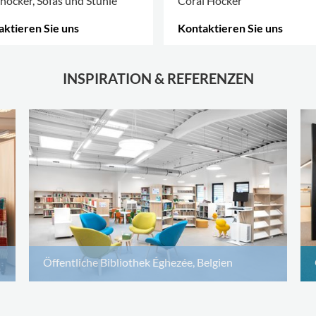
hocker, Sofas und Stühle
Coral Hocker
ktieren Sie uns
Kontaktieren Sie uns
 OPTIONEN
.
MEHR OPTIONEN
.
INSPIRATION & REFERENZEN
Öffentliche Bibliothek Éghezée, Belgien