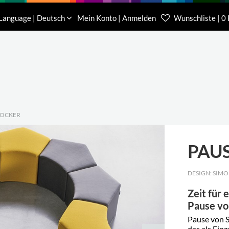
Download
Über uns
Kontakt
Language | Deutsch
Mein Konto | Anmelden
Wunschliste | 0
Kundenberater Projekte
Kundenberater We
(0) 62 32-31 81-00
(0) 62 32-31 81-21
HOCKER
PAU
DESIGN: SIMO
Zeit für 
Pause vo
Pause von S
das als Ein