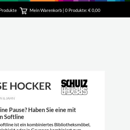
 Produkte
Mein Warenkorb |
0
Produkte: € 0,00
bshop
SE HOCKER
N & JAHN
eine Pause? Haben Sie eine mit
n Softline
oftline ist ein kombiniertes Bibliotheksmöbel,
zelobjekt oder in Gruppen kombiniert zum