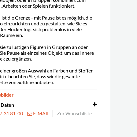
 Arbeiten oder Spielen funktioniert.
st die Grenze - mit Pause ist es möglich, die
o einzurichten und zu gestalten, wie Sie es
er Hocker fügt sich problemlos in viele
Räume ein.
sie zu lustigen Figuren in Gruppen an oder
ie Pause als einzelnes Objekt, um das Innere
hek zu ergänzen.
n einer großen Auswahl an Farben und Stoffen
Bitte beachten Sie, dass wir die gesamte
tte von Softline anbieten.
sbilder
 Daten
32-31 81-00
E-MAIL
Zur Wunschliste
en
L650 x T530 x H420 mm
420 mm