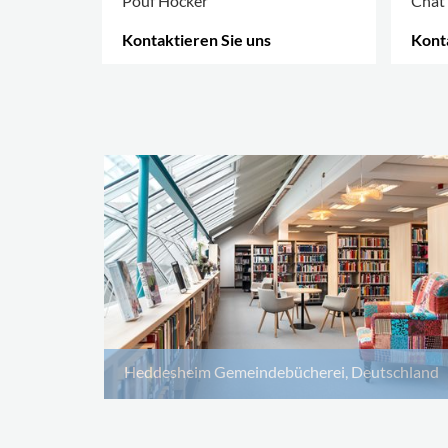
Pouf Hocker
Chat 
Kontaktieren Sie uns
Konta
MEHR OPTIONEN
.
MEHR
Heddesheim Gemeindebücherei, Deutschland