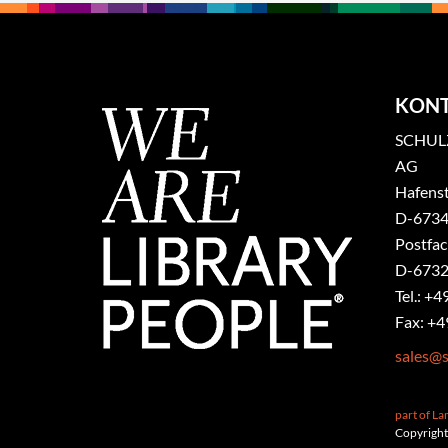
KON
SCHULZ
AG
Hafenst
​D-6734
Postfa
D-6732
Tel.: +4
Fax: +4
sales@s
part of L
Copyright