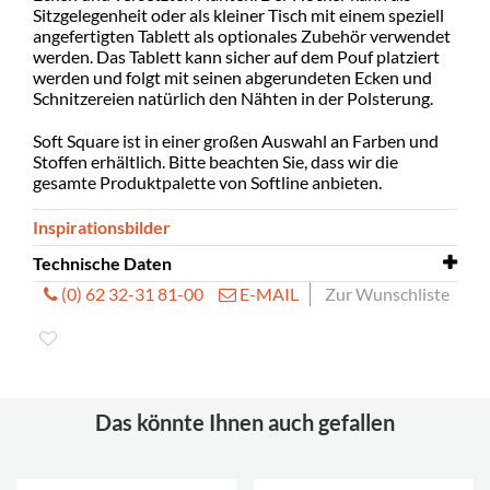
Sitzgelegenheit oder als kleiner Tisch mit einem speziell
angefertigten Tablett als optionales Zubehör verwendet
werden. Das Tablett kann sicher auf dem Pouf platziert
werden und folgt mit seinen abgerundeten Ecken und
Schnitzereien natürlich den Nähten in der Polsterung.
Soft Square ist in einer großen Auswahl an Farben und
Stoffen erhältlich. Bitte beachten Sie, dass wir die
gesamte Produktpalette von Softline anbieten.
Inspirationsbilder
Technische Daten
(0) 62 32-31 81-00
E-MAIL
Zur Wunschliste
Pouf
L470 x T470 x H420 mm
Tablett
L490 x T490 x H55 mm
Sitzhöhe
420 mm
Das könnte Ihnen auch gefallen