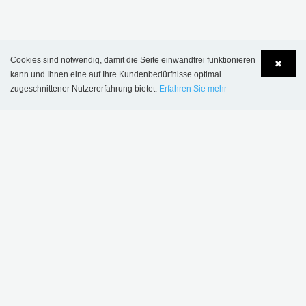
MEHR INSPIRATION
Cookies sind notwendig, damit die Seite einwandfrei funktionieren
✖
kann und Ihnen eine auf Ihre Kundenbedürfnisse optimal
zugeschnittener Nutzererfahrung bietet.
Erfahren Sie mehr
Language
Login
Sønderskov
Wombourne
Schulbibliothek,
Bibliothek,
Dänemark
Großbritannien