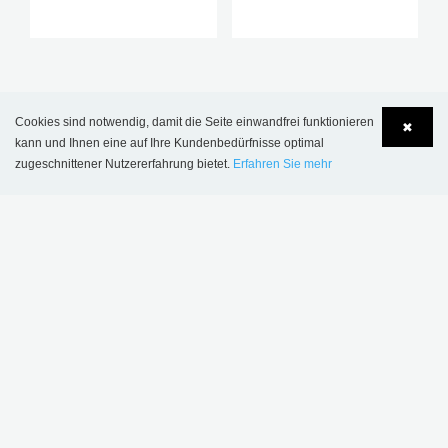
REGISTRIEREN SIE SICH FÜR
Cookies sind notwendig, damit die Seite einwandfrei funktionieren
✖
kann und Ihnen eine auf Ihre Kundenbedürfnisse optimal
UNSEREN NEWSLETTER
zugeschnittener Nutzererfahrung bietet.
Erfahren Sie mehr
Language
Login
Bleiben Sie mit den neuesten
Bibliotheksnachrichten aktualisiert
ABONNIEREN
MEHR INSPIRATION