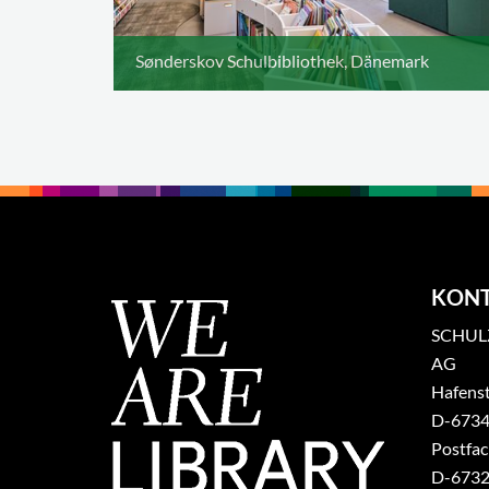
Sønderskov Schulbibliothek, Dänemark
KON
SCHULZ
AG
Hafenst
​D-6734
Postfa
D-6732