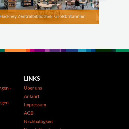
Hackney Zentralbibliothek, Großbritannien
LINKS
ngen -
Über uns
Anfahrt
ngen -
Impressum
AGB
Nachhaltigkeit