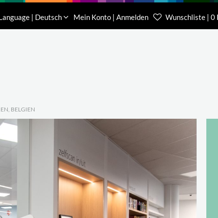
Download
Über uns
Kontakt
Language | Deutsch
Mein Konto | Anmelden
Wunschliste | 0
Kundenberater Projekte
Kundenberater We
(0) 62 32-31 81-00
(0) 62 32-31 81-21
EN, BELGIEN