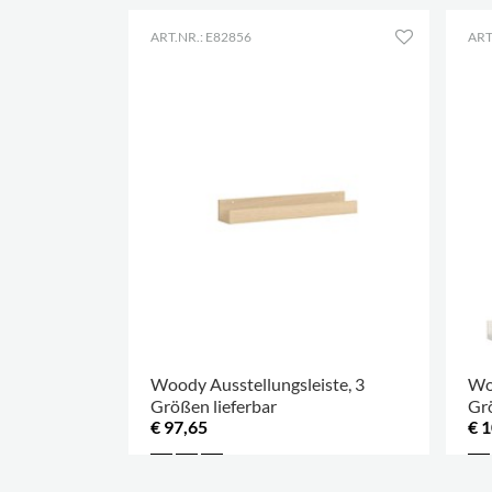
ART.NR.: E82856
ART
Woody Ausstellungsleiste, 3
Woo
Größen lieferbar
Grö
€ 97,65
€ 