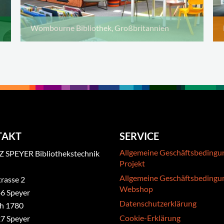
Wombourne Bibliothek, Großbritannien
TAKT
SERVICE
Allgemeine Geschäftsbedingu
 SPEYER Bibliothekstechnik
Projekt
Allgemeine Geschäftsbedingu
rasse 2
Webshop
6 Speyer
Datenschutzerklärung
ch 1780
Cookie-Erklärung
7 Speyer