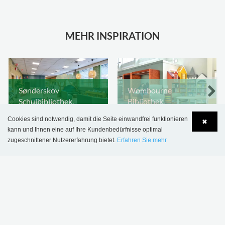
MEHR INSPIRATION
Sønderskov
Wombourne
Schulbibliothek,
Bibliothek,
Dänemark
Großbritannien
Cookies sind notwendig, damit die Seite einwandfrei funktionieren
✖
kann und Ihnen eine auf Ihre Kundenbedürfnisse optimal
zugeschnittener Nutzererfahrung bietet.
Erfahren Sie mehr
Language
Login