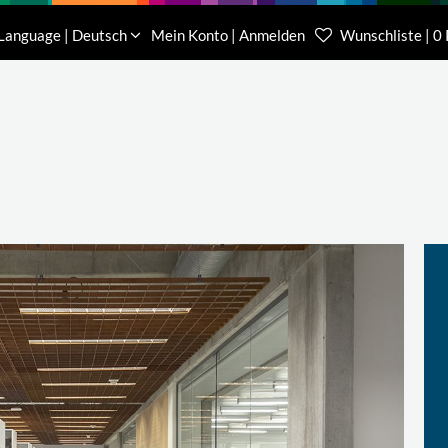
Download
Über uns
Kontakt
Language | Deutsch
Mein Konto | Anmelden
Wunschliste | 0
Kundenberater Projekte
Kundenberater We
(0) 62 32-31 81-00
(0) 62 32-31 81-21