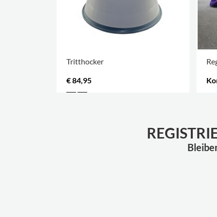
Tritthocker
Reg
€ 84,95
Ko
ME
REGISTRI
Bleibe