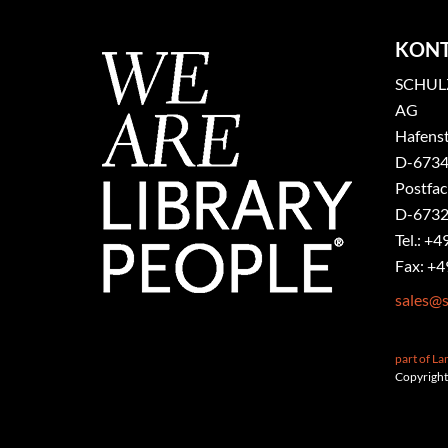
KON
SCHULZ
AG
Hafenst
​D-6734
Postfa
D-6732
Tel.: +4
Fax: +4
sales@s
part of L
Copyright