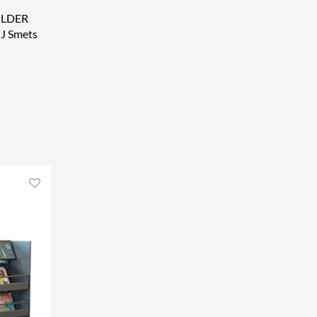
ILDER
J Smets