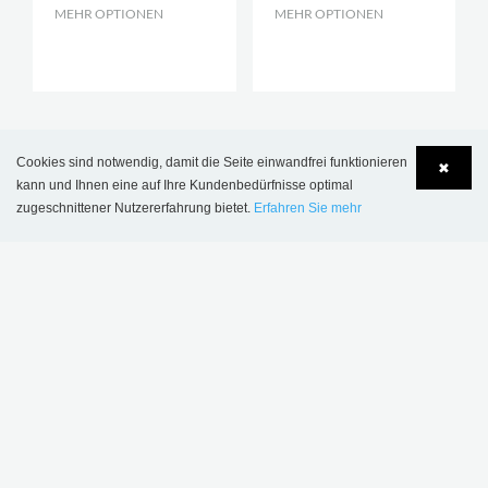
MEHR OPTIONEN
.
MEHR OPTIONEN
.
Cookies sind notwendig, damit die Seite einwandfrei funktionieren
✖
REGISTRIEREN SIE SICH FÜR
kann und Ihnen eine auf Ihre Kundenbedürfnisse optimal
zugeschnittener Nutzererfahrung bietet.
Erfahren Sie mehr
UNSEREN NEWSLETTER
Language
Login
Bleiben Sie mit den neuesten
Bibliotheksnachrichten aktualisiert
ABONNIEREN
MEHR INSPIRATION