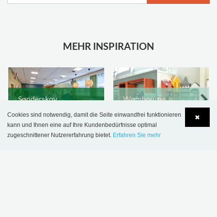
MEHR INSPIRATION
Sønderskov
Wombourne
Schulbibliothek,
Bibliothek,
Cookies sind notwendig, damit die Seite einwandfrei funktionieren
✖
Dänemark
Großbritannien
kann und Ihnen eine auf Ihre Kundenbedürfnisse optimal
zugeschnittener Nutzererfahrung bietet.
Erfahren Sie mehr
Language
Login