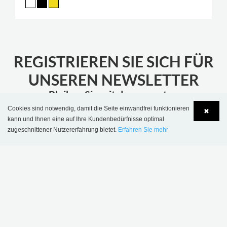
REGISTRIEREN SIE SICH FÜR
UNSEREN NEWSLETTER
Bleiben Sie mit den neuesten
Bibliotheksnachrichten aktualisiert
Cookies sind notwendig, damit die Seite einwandfrei funktionieren
✖
kann und Ihnen eine auf Ihre Kundenbedürfnisse optimal
zugeschnittener Nutzererfahrung bietet.
Erfahren Sie mehr
ABONNIEREN
Language
Login
MEHR INSPIRATION