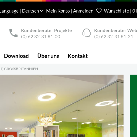
Language | Deutsch
Mein Konto | Anmelden
Wunschliste | 0
Kundenberater Projekte
Kundenberater We
(0) 62 32-31 81-00
(0) 62 32-31 81-21
Download
Über uns
Kontakt
, GROSSBRITANNIEN