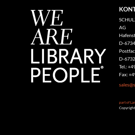
KON
SCHULZ
AG
Hafenst
​D-6734
Postfa
D-6732
Tel.: +4
Fax: +4
sales@s
part of L
Copyright