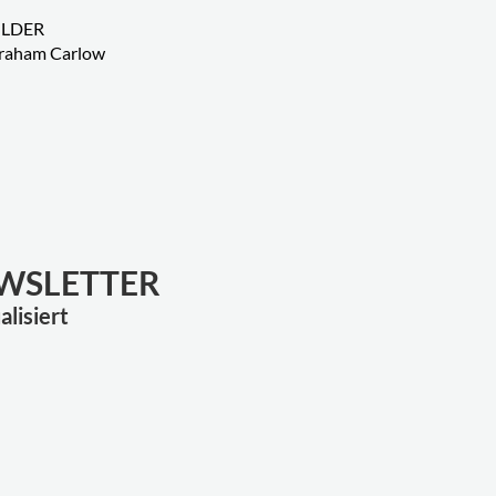
ILDER
raham Carlow
EWSLETTER
lisiert