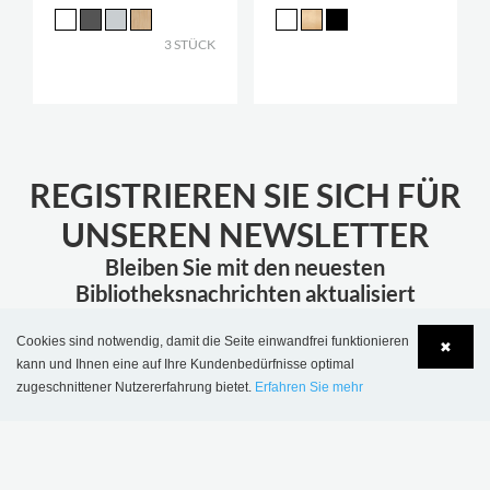
3 STÜCK
REGISTRIEREN SIE SICH FÜR
UNSEREN NEWSLETTER
Bleiben Sie mit den neuesten
Bibliotheksnachrichten aktualisiert
Cookies sind notwendig, damit die Seite einwandfrei funktionieren
✖
ABONNIEREN
kann und Ihnen eine auf Ihre Kundenbedürfnisse optimal
zugeschnittener Nutzererfahrung bietet.
Erfahren Sie mehr
Language
Login
MEHR INSPIRATION