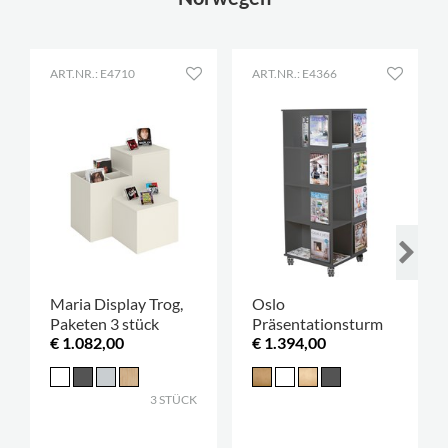
ART.NR.: E4710
ART.NR.: E4366
Maria Display Trog,
Oslo
Paketen 3 stück
Präsentationsturm
€ 1.082,00
€ 1.394,00
3 STÜCK