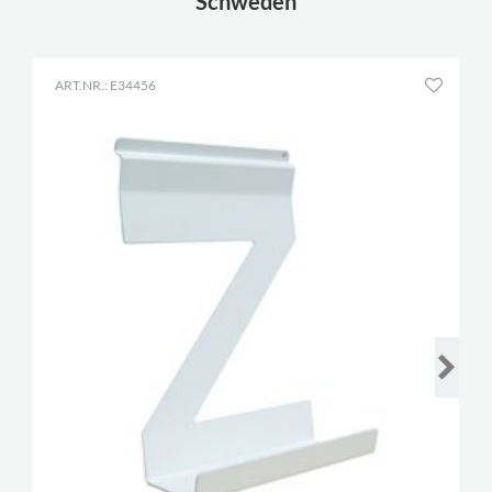
Schweden
ART.NR.: E34456