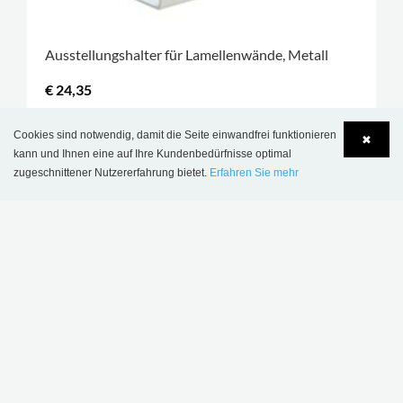
Ausstellungshalter für Lamellenwände, Metall
€ 24,35
MEHR OPTIONEN
.
Cookies sind notwendig, damit die Seite einwandfrei funktionieren
✖
kann und Ihnen eine auf Ihre Kundenbedürfnisse optimal
zugeschnittener Nutzererfahrung bietet.
Erfahren Sie mehr
Language
Login
REGISTRIEREN SIE SICH FÜR
UNSEREN NEWSLETTER
Bleiben Sie mit den neuesten
Bibliotheksnachrichten aktualisiert
ABONNIEREN