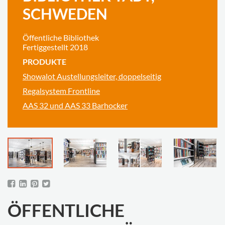
SCHWEDEN
Öffentliche Bibliothek
Fertiggestellt 2018
PRODUKTE
Showalot Austellungsleiter, doppelseitig
Regalsystem Frontline
AAS 32 und AAS 33 Barhocker
ÖFFENTLICHE