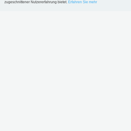
zugeschnittener Nutzererfahrung bietet.
Erfahren Sie mehr
Language
Login
Sønderskov Schulbibliothek, Dänemark