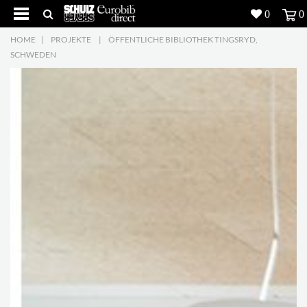
0
0
HOME
|
PROJEKTE
|
ÖFFENTLICHE BIBLIOTHEK TINGSRYD,
Produkte
5
SCHWEDEN
Projekte
Inspiration
Download
Über uns
7
Kontakt
5