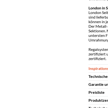
London in S
London Sei
sind liefer
können in j
Der Metall-
Sektionen. 
untersten 
Umrahmung 
Regalsystem
zertifiziert
zertifiziert.
Inspiration
Technische
Garantie un
Unmontier
Preisliste
Material
Garantie u
Produktzer
Fachboden
Preisliste