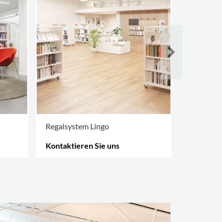
Regalsystem Lingo
Regalsys
Kontaktieren Sie uns
Kontakti
MEHR OPTIONEN
.
MEHR OPT
Öffentli
Dubai