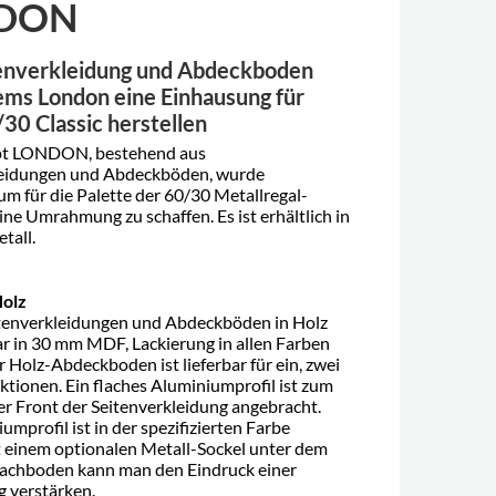
DON
enverkleidung und Abdeckboden
ems London eine Einhausung für
30 Classic herstellen
t LONDON, bestehend aus
leidungen und Abdeckböden, wurde
um für die Palette der 60/30 Metallregal-
ine Umrahmung zu schaffen. Es ist erhältlich in
tall.
Holz
tenverkleidungen und Abdeckböden in Holz
bar in 30 mm MDF, Lackierung in allen Farben
r Holz-Abdeckboden ist lieferbar für ein, zwei
ektionen. Ein flaches Aluminiumprofil ist zum
er Front der Seitenverkleidung angebracht.
mprofil ist in der spezifizierten Farbe
it einem optionalen Metall-Sockel unter dem
Fachboden kann man den Eindruck einer
verstärken.