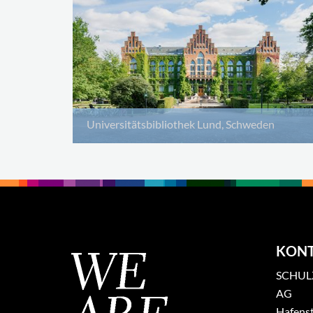
Universitätsbibliothek Lund, Schweden
KON
SCHULZ
AG
Hafenst