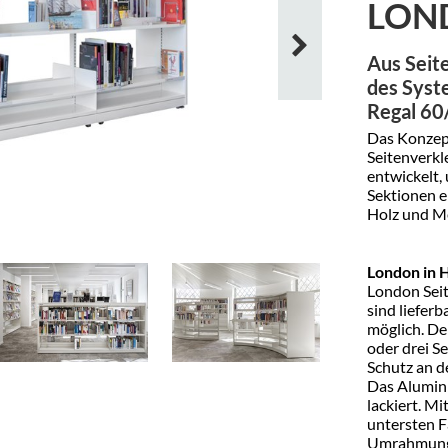
LON
Aus Seit
des Syst
Regal 60/
Das Konzep
Seitenverk
entwickelt, 
Sektionen e
Holz und Me
London in 
London Sei
sind liefer
möglich. De
oder drei S
Schutz an d
Das Aluminiu
lackiert. M
untersten 
Umrahmung 