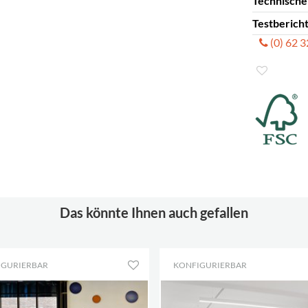
Technische
Achsmaß 
Produktzer
Testberich
Regalhöhe
Technische
(0) 62 
Testberich
Das könnte Ihnen auch gefallen
IGURIERBAR
KONFIGURIERBAR