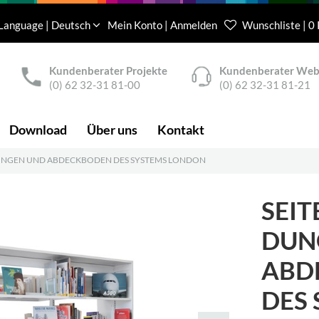
Language | Deutsch
Mein Konto | Anmelden
Wunschliste | 0
Kundenberater Projekte
Kundenberater We
(0) 62 32-31 81-00
(0) 62 32-31 81-21
Download
Über uns
Kontakt
UNGEN UND ABDECKBODEN DES SYSTEMS LONDON
SEIT
DUN
ABD
DES