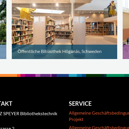
Öffentliche Bibliothek Höganäs, Schweden
TAKT
SERVICE
Allgemeine Geschäftsbedingu
 SPEYER Bibliothekstechnik
Projekt
Allgemeine Geschäftsbedingu
rasse 2