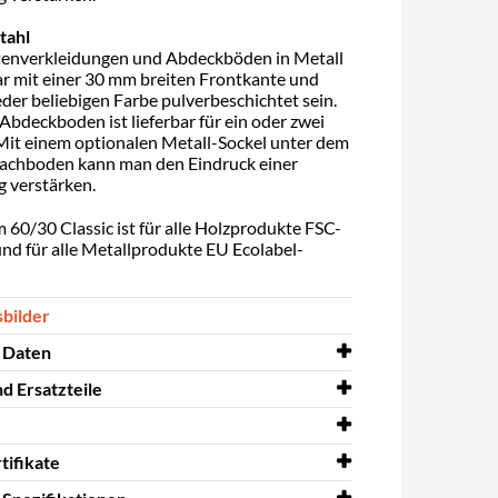
tahl
tenverkleidungen und Abdeckböden in Metall
bar mit einer 30 mm breiten Frontkante und
eder beliebigen Farbe pulverbeschichtet sein.
Abdeckboden ist lieferbar für ein oder zwei
Mit einem optionalen Metall-Sockel unter dem
Fachboden kann man den Eindruck einer
verstärken.
 60/30 Classic ist für alle Holzprodukte FSC-
 und für alle Metallprodukte EU Ecolabel-
sbilder
 Daten
d Ersatzteile
t
ja
nd Ersatzteile
Stahl, lackierter MDF
Regalsystem 60/30 Classic
tifikate
tiefe mm
250, 300, 400
60/30 Regalsystem - EUR