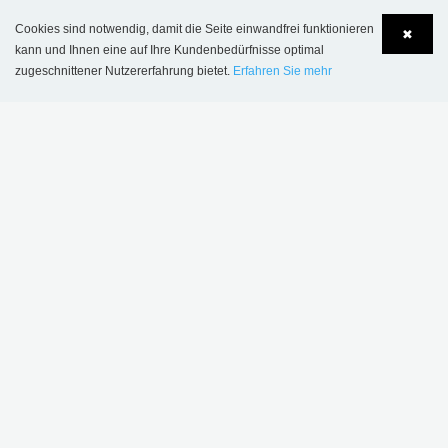
Cookies sind notwendig, damit die Seite einwandfrei funktionieren
✖
kann und Ihnen eine auf Ihre Kundenbedürfnisse optimal
zugeschnittener Nutzererfahrung bietet.
Erfahren Sie mehr
Language
Login
Sønderskov Schulbibliothek, Dänemark