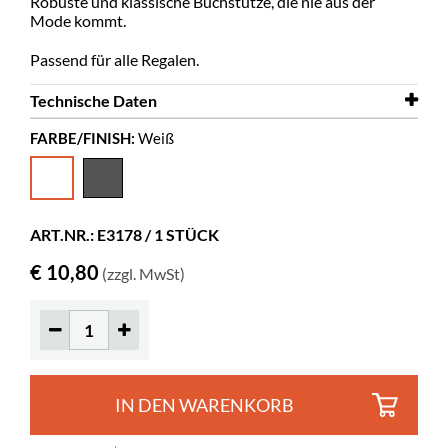
Robuste und klassische Buchstütze, die nie aus der
Mode kommt.
Passend für alle Regalen.
Technische Daten
FARBE/FINISH:
Weiß
Breite
150 mm
Tiefe
150 mm
Höhe
220 mm
ART.NR.: E3178 / 1 STÜCK
Farbe
Weiß
€ 10,80
(zzgl. MwSt)
Material
lackiertes Metall
Spez. Farbe
A03 RAL 9016
IN DEN WARENKORB