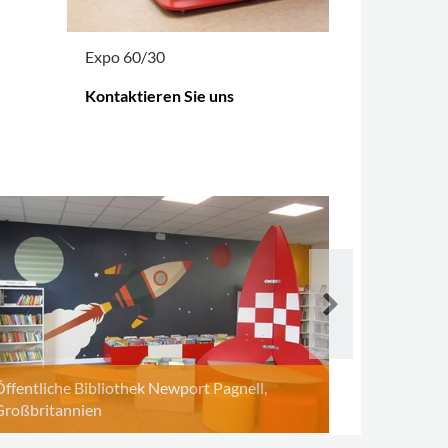
Expo 60/30
Regalsyste
Kontaktieren Sie uns
Kontaktiere
MEHR OPTIONEN
.
MEHR OPTIO
Öffentliche
Großbritan
Öffentliche Bibliothek Newport Pagnell,
Großbritannien