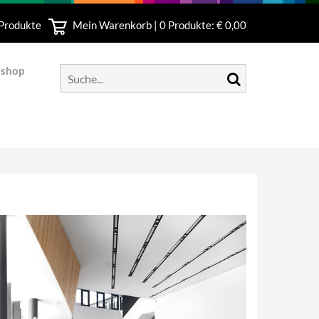
 Produkte
Mein Warenkorb |
0
Produkte: € 0,00
bshop