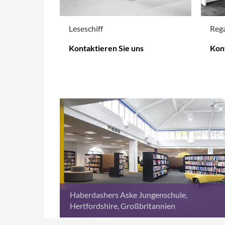
Leseschiff
Reg
Kontaktieren Sie uns
Kon
MEHR OPTIONEN
.
MEH
Haberdashers Aske Jungenschule,
Hertfordshire, Großbritannien