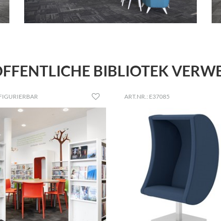
FFENTLICHE BIBLIOTEK VER
FIGURIERBAR
ART.NR.: E37085