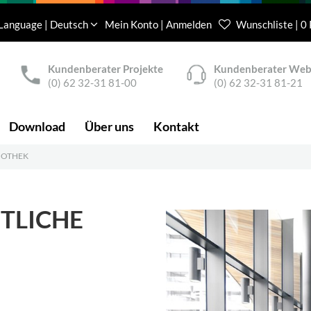
Language | Deutsch
Mein Konto | Anmelden
Wunschliste | 0
Kundenberater Projekte
Kundenberater We
(0) 62 32-31 81-00
(0) 62 32-31 81-21
Download
Über uns
Kontakt
IOTHEK
TLICHE