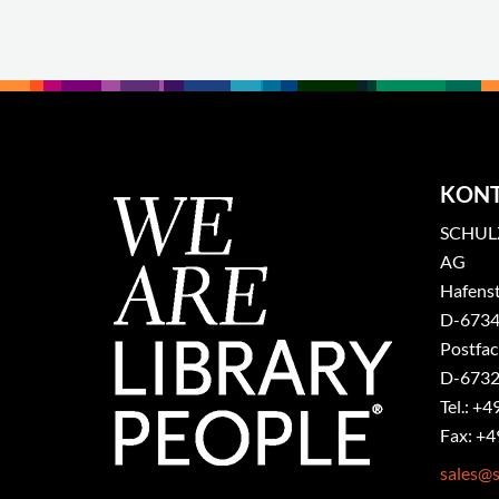
KON
SCHULZ
AG
Hafenst
​D-6734
Postfa
D-6732
Tel.: +4
Fax: +4
sales@s