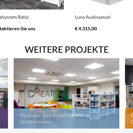
alsystem Ratio
Luna Audiosessel
taktieren Sie uns
€ 4.315,00
R OPTIONEN
.
MEHR OPTIONEN
.
WEITERE PROJEKTE
The Dales Centre, Nottingham,
Großbritannien