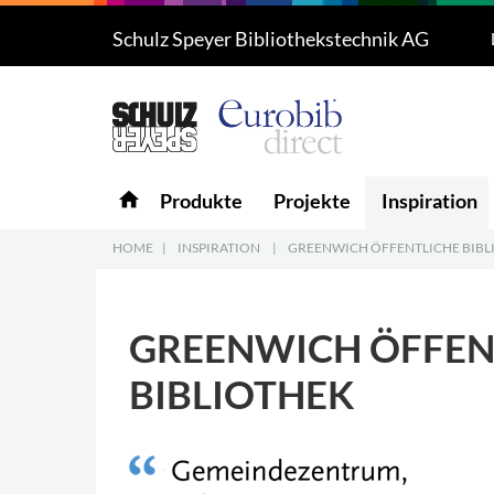
Schulz Speyer Bibliothekstechnik AG
Produkte
5
Projekte
Inspiration
home
Produkte
Projekte
Inspiration
Download
HOME
|
INSPIRATION
|
GREENWICH ÖFFENTLICHE BIBL
Über uns
7
GREENWICH ÖFFEN
Kontakt
5
BIBLIOTHEK