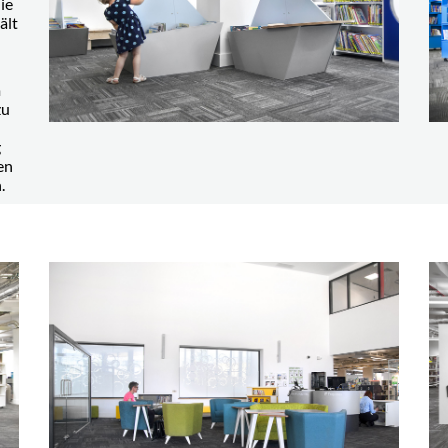
ie
ält
m
zu
g
en
.