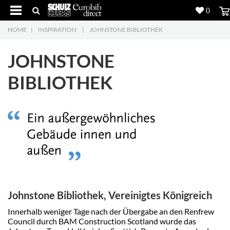
0
HOME
|
INSPIRATION
|
JOHNSTONE BIBLIOTHEK
Produkte
5
JOHNSTONE
Projekte
BIBLIOTHEK
Inspiration
Download
Über uns
7
Kontakt
5
Johnstone Bibliothek,
Vereinigtes Königreich
Innerhalb weniger Tage nach der Übergabe an den Renfrew
Council durch BAM Construction Scotland wurde das