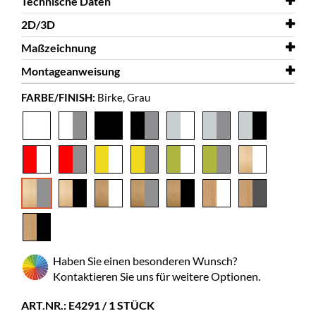
Technische Daten
2D/3D
Breite
543 mm
Maßzeichnung
Tiefe
2D/3D
576 mm
Kalix 3D
Montageanweisung
Höhe
Maßzeichnung
1113 mm
Kalix
FARBE/FINISH:
Birke, Grau
Farbe
Montageanweisung
Birke, Grau
Kalix
Material
furnierte Spanplatte, lackiertes
Metall
Unmontiert
ja
Spez. Farbe
RAL 9007
Bilderbücher
85-165
Normalbände
55-85
Rollen
ja
Haben Sie einen besonderen Wunsch?
Kontaktieren Sie uns für weitere Optionen.
Durchmesser
125 mm
Feststellbar
2
ART.NR.: E4291 / 1 STÜCK