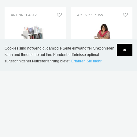
ART.NR.: E4312
ART.NR.: E5065
Cookies sind notwendig, damit die Seite einwandfrei funktionieren
✖
kann und Ihnen eine auf Ihre Kundenbedürfnisse optimal
zugeschnittener Nutzererfahrung bietet.
Erfahren Sie mehr
Language
Login
NEU
Kalix tiefer
Ørestad Bücherwagen
Bücherwagen
- Plus Design
€ 719,00
€ 781,00