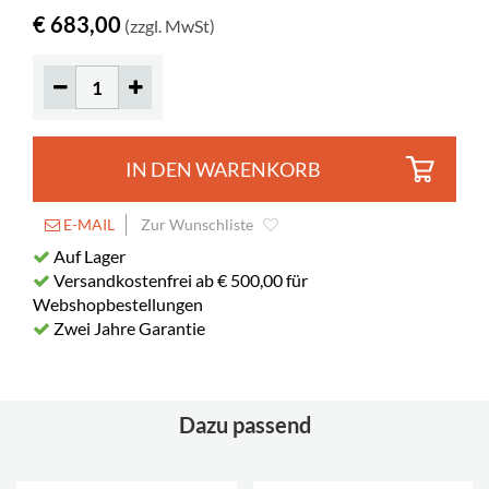
Fachtiefe
185 mm
€ 683,00
(zzgl. MwSt)
Länge des
421 mm
Fachbodens
IN DEN WARENKORB
E-MAIL
Zur Wunschliste
Auf Lager
Versandkostenfrei ab € 500,00 für
Webshopbestellungen
Zwei Jahre Garantie
Dazu passend