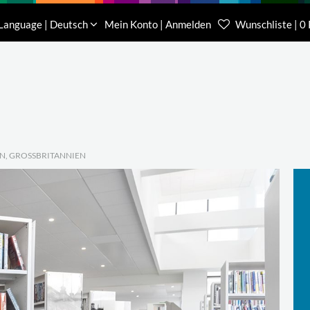
Download
Über uns
Kontakt
Language | Deutsch
Mein Konto | Anmelden
Wunschliste | 0
Kundenberater Projekte
Kundenberater We
(0) 62 32-31 81-00
(0) 62 32-31 81-21
, GROSSBRITANNIEN