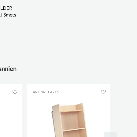
ILDER
J Smets
annien
ART.NR.: E4215
KONFIG