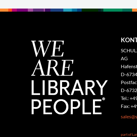
KON
SCHULZ
AG
Hafenst
​D-6734
Postfa
D-6732
Tel.: +4
Fax: +4
sales@s
part of L