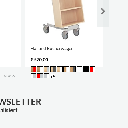
Halland Bücherwagen
Regals
€ 570,00
Kontak
MEHR O
4 STÜCK
+5
EWSLETTER
lisiert