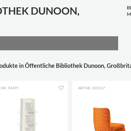
IOTHEK DUNOON,
B
M
odukte in Öffentliche Bibliothek Dunoon, Großbrit
.NR.: E4475
ART.NR.: E23317