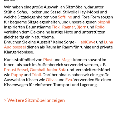
Wir haben eine große Auswahl an Sitzmöbeln, darunter
Stühle, Sofas, Hocker und Sessel. Stilvolle Hay-Möbel und
weiche Sitzgelegenheiten von
Softline
und Fora Form sorgen
für bequeme Sitzgelegenheiten, und unsere eigenen
biophil
inspirierten Baumstämme
Floki
,
Ragnar
,
Bjorn
und
Rollo
verleihen dem Dekor eine lustige Note und unterstützen
gleichzeitig ein Naturthema.
Brauchen Sie eine Auszeit? Keine Sorge -
HabiCave
und
Luna
Audiosessel
dienen als Raum im Raum für ruhige und private
Klangerlebnisse.
Kunststoffmöbel von
Plust
und
Magis
können sowohl im
Innen- als auch im Außenbereich verwendet werden, z. B.
Proust Sessel
,
Gumball Junior Sofa
und verspieltere Möbel
wie
Puppy
und
Trioli
. Darüber hinaus haben wir eine große
Auswahl an Kissen wie
Olivia
und
Eva
. Verwenden Sie einen
Kissenwagen für einfachen Transport und Lagerung.
> Weitere Sitzmöbel anzeigen