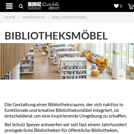
0
HOME
|
INSPIRATION
|
BIBLIOTHEKSMÖBEL
Produkte
5
BIBLIOTHEKSMÖBEL
Projekte
Inspiration
Download
Über uns
7
Kontakt
5
Die Gestaltung eines Bibliotheksraums, der sich nahtlos in
funktionale und kreative Bibliotheksmöbel integriert, ist
entscheidend, um eine inspirierende Umgebung zu schaffen.
Bei Schulz Speyer entwerfen wir seit fast einem Jahrhundert
preisgekrönte Bibliotheken für öffentliche Bibliotheken,