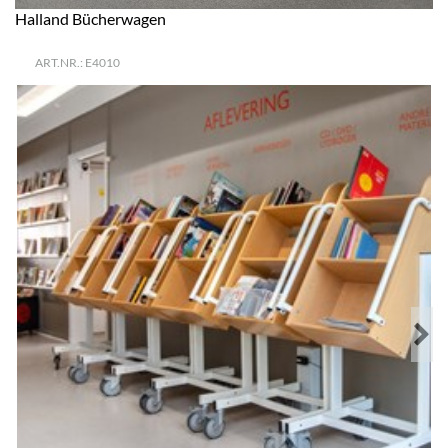
Halland Bücherwagen
ART.NR.: E4010