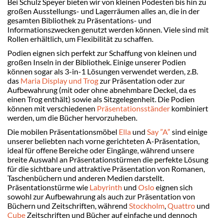
Bei Schulz Speyer bieten wir von kleinen Podesten bis hin zu
großen Ausstellungs- und Lagerräumen alles an, die in der
gesamten Bibliothek zu Präsentations- und
Informationszwecken genutzt werden können. Viele sind mit
Rollen erhältlich, um Flexibilität zu schaffen.
Podien eignen sich perfekt zur Schaffung von kleinen und
großen
Inseln in der Bibliothek. Einige unserer Podien
können sogar als 3-in-1 Lösungen verwendet werden, z.B.
das
Maria Display und Trog
zur Präsentation oder zur
Aufbewahrung (mit oder ohne abnehmbare Deckel, da es
einen Trog enthält) sowie als Sitzgelegenheit. Die Podien
können mit verschiedenen
Präsentationsständer
kombiniert
werden, um die Bücher hervorzuheben.
Die mobilen Präsentationsmöbel
Ella
und
Say ”A”
sind einige
unserer beliebten nach vorne gerichteten A-Präsentation,
ideal für offene Bereiche oder Eingänge, während unsere
breite Auswahl an Präsentationstürmen die perfekte Lösung
für die sichtbare und attraktive Präsentation von Romanen,
Taschenbüchern und anderen Medien darstellt.
Präsentationstürme wie
Labyrinth
und
Oslo
eignen sich
sowohl zur Aufbewahrung als auch zur Präsentation von
Büchern und Zeitschriften, während
Stockholm
,
Quattro
und
Cube
Zeitschriften und Bücher auf einfache und dennoch