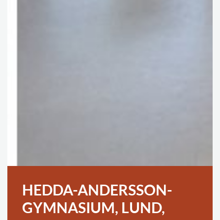
HEDDA-ANDERSSON-
GYMNASIUM, LUND,