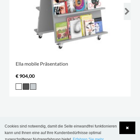
Ella mobile Präsentation
€ 904,00
REGISTRIEREN SIE SICH FÜR
Cookies sind notwendig, damit die Seite einwandfrei funktionieren
✖
kann und Ihnen eine auf Ihre Kundenbedürfnisse optimal
UNSEREN NEWSLETTER
zugeschnittener Nutzererfahrung bietet.
Erfahren Sie mehr